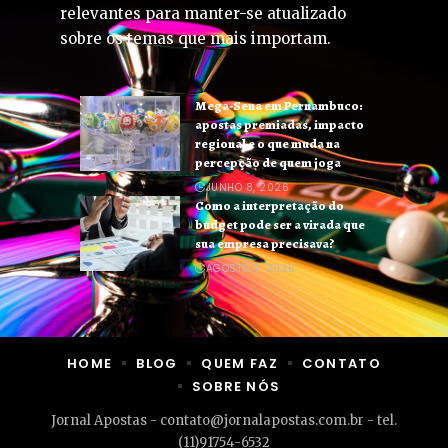
relevantes para manter-se atualizado
sobre os temas que mais importam.
Mega-Sena em Pernambuco:
apostas premiadas, impacto
regional e o que muda na
percepção de quem joga
JUNHO 8, 2026
Como a interpretação do
budget pode ser a virada que
sua empresa precisava?
AGOSTO 4, 2026
HOME
BLOG
QUEM FAZ
CONTATO
SOBRE NÓS
Jornal Apostas -
contato@jornalapostas.com.br
- tel.
(11)91754-6532