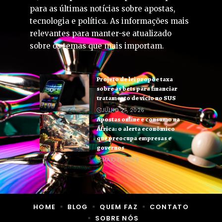
para as últimas notícias sobre apostas,
tecnologia e política. As informações mais
relevantes para manter-se atualizado
sobre os temas que mais importam.
Projeto de lei propõe taxa
sobre as bets para financiar
tratamento de vício no SUS
JULHO 27, 2026
Apostas online e consumo na
África: o alerta econômico
que preocupa empresas e
governos
MAIO 11, 2026
HOME
BLOG
QUEM FAZ
CONTATO
SOBRE NÓS