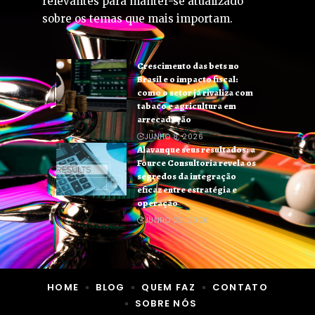
relevantes para manter-se atualizado
sobre os temas que mais importam.
Crescimento das bets no
Brasil e o impacto fiscal:
como o setor já rivaliza com
tabaco e agricultura em
arrecadação
JUNHO 8, 2026
Alavanque seus resultados: a
Fource Consultoria revela os
segredos da integração
eficaz entre estratégia e
operação
JUNHO 26, 2026
HOME
BLOG
QUEM FAZ
CONTATO
SOBRE NÓS