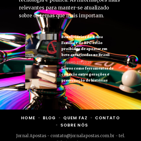
relevantes para manter-se atualizado
sobre os temas que mais importam.
Beneficiários do Bolsa
Família e do BPC estão
proibidos de apostar em
bets autorizadas no Brasil
JULHO 27, 2026
Livros como ferramentas de
conexão entre gerações e
preservação de histórias
JULHO 27, 2026
HOME
BLOG
QUEM FAZ
CONTATO
SOBRE NÓS
Jornal Apostas -
contato@jornalapostas.com.br
- tel.