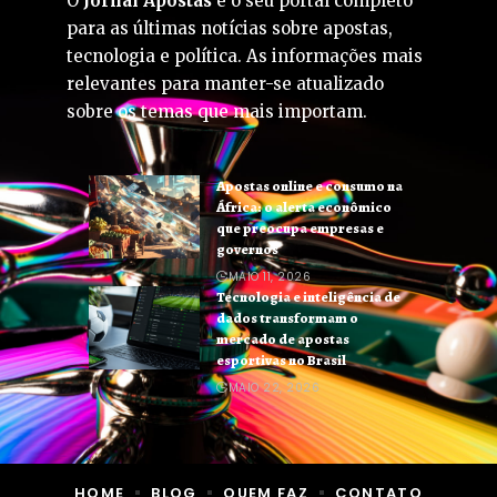
O
Jornal Apostas
é o seu portal completo
para as últimas notícias sobre apostas,
tecnologia e política. As informações mais
relevantes para manter-se atualizado
sobre os temas que mais importam.
Apostas online e consumo na
África: o alerta econômico
que preocupa empresas e
governos
MAIO 11, 2026
Tecnologia e inteligência de
dados transformam o
mercado de apostas
esportivas no Brasil
MAIO 22, 2026
HOME
BLOG
QUEM FAZ
CONTATO