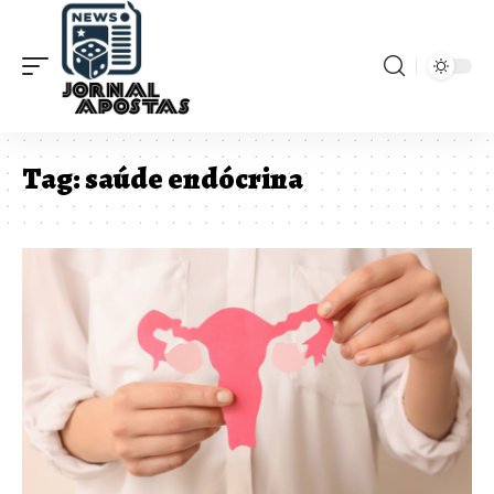
Tag:
saúde endócrina