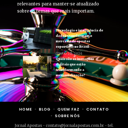
relevantes para manter-se atualizado
sobre os temas que mais importam.
Tecnologia e inteligência de
dados transformam o
mercado de apostas
esportivas no Brasil
MAIO 22, 2026
Quais são as inovações
digitais que estão
transformando a
memorialização?
JUNHO 16, 2026
HOME
BLOG
QUEM FAZ
CONTATO
SOBRE NÓS
Jornal Apostas -
contato@jornalapostas.com.br
- tel.