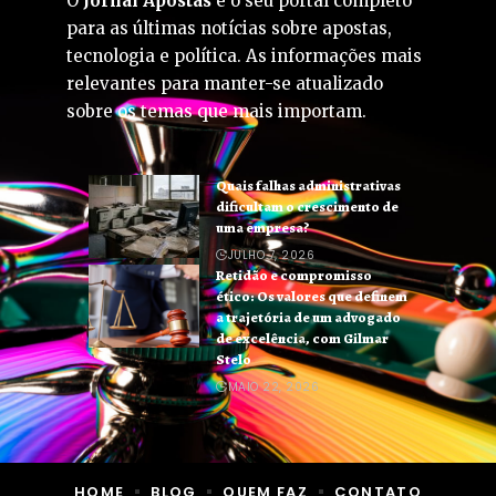
O
Jornal Apostas
é o seu portal completo
para as últimas notícias sobre apostas,
tecnologia e política. As informações mais
relevantes para manter-se atualizado
sobre os temas que mais importam.
Quais falhas administrativas
dificultam o crescimento de
uma empresa?
JULHO 7, 2026
Retidão e compromisso
ético: Os valores que definem
a trajetória de um advogado
de excelência, com Gilmar
Stelo
MAIO 22, 2026
HOME
BLOG
QUEM FAZ
CONTATO