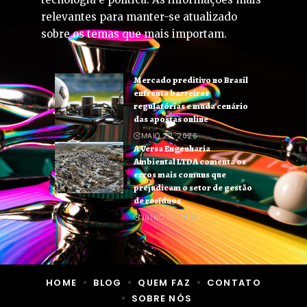
relevantes para manter-se atualizado
sobre os temas que mais importam.
Mercado preditivo no Brasil
enfrenta barreiras
regulatórias e muda cenário
das apostas online
MAIO 22, 2026
A Versa Engenharia
Ambiental LTDA comenta os
erros mais comuns que
prejudicam o setor de gestão
de resíduos
JULHO 15, 2026
HOME
BLOG
QUEM FAZ
CONTATO
SOBRE NÓS