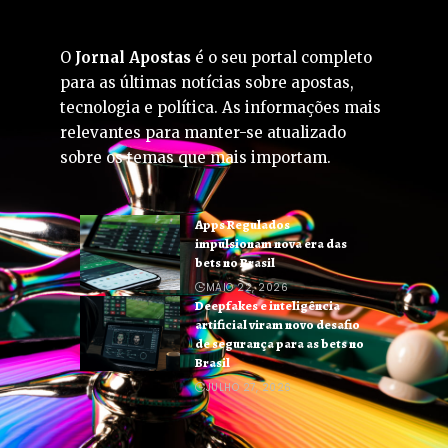
O
Jornal Apostas
é o seu portal completo
para as últimas notícias sobre apostas,
tecnologia e política. As informações mais
relevantes para manter-se atualizado
sobre os temas que mais importam.
Apps Regulados
impulsionam nova era das
bets no Brasil
MAIO 22, 2026
Deepfakes e inteligência
artificial viram novo desafio
de segurança para as bets no
Brasil
JULHO 27, 2026