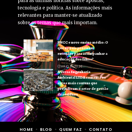
para as últimas notícias sobre apostas,
tecnologia e política. As informações mais
relevantes para manter-se atualizado
sobre os temas que mais importam.
BNCC e novo ensino médio: O
que os pais precisam
entender para acompanhar a
educação dos filhos?
MAIO 8, 2026
A Versa Engenharia
Ambiental LTDA comenta os
erros mais comuns que
prejudicam o setor de gestão
de resíduos
JULHO 15, 2026
HOME
BLOG
QUEM FAZ
CONTATO