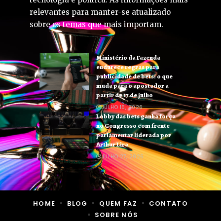
relevantes para manter-se atualizado
sobre os temas que mais importam.
Ministério da Fazenda
endurece regras para
publicidade de bets: o que
muda para o apostador a
partir de 17 de julho
JULHO 15, 2026
Lobby das bets ganha força
no Congresso com frente
parlamentar liderada por
Arthur Lira
JULHO 27, 2026
HOME
BLOG
QUEM FAZ
CONTATO
SOBRE NÓS