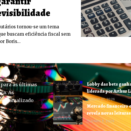
arantir
visibilidade
butários tornou-se um tema
ue buscam eficiência fiscal sem
tor Boris…
Lobby das bets ganha
 para as últimas
liderada por Arthur L
ica. As
JULHO 27, 2026
-se atualizado
Mercado financeiro 
revela novas leituras
JUNHO 8, 2026