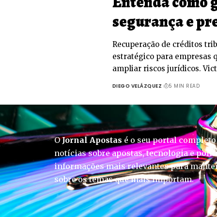
Entenda como g
segurança e pre
Recuperação de créditos tri
estratégico para empresas q
ampliar riscos jurídicos. Vic
DIEGO VELÁZQUEZ
5 MIN READ
O
Jornal Apostas
é o seu portal completo
notícias sobre apostas, tecnologia e polít
informações mais relevantes para manter
sobre os temas que mais importam.