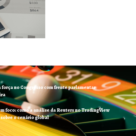
 força no Congresso com frente parlamentar
ira
em foco: como a análise da Reuters no TradingView
 sobre o cenário global