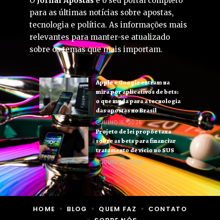
O
Jornal Apostas
é o seu portal completo
para as últimas notícias sobre apostas,
tecnologia e política. As informações mais
relevantes para manter-se atualizado
sobre os temas que mais importam.
Apple e Google entram na
mira por aplicativos de bets:
o que muda para a tecnologia
das apostas no Brasil
JULHO 15, 2026
Projeto de lei propõe taxa
sobre as bets para financiar
tratamento de vício no SUS
JULHO 27, 2026
HOME
BLOG
QUEM FAZ
CONTATO