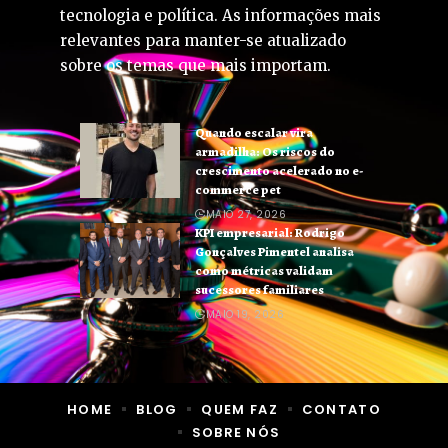
tecnologia e política. As informações mais
relevantes para manter-se atualizado
sobre os temas que mais importam.
Quando escalar vira
armadilha: Os riscos do
crescimento acelerado no e-
commerce pet
MAIO 27, 2026
KPI empresarial: Rodrigo
Gonçalves Pimentel analisa
como métricas validam
sucessores familiares
MAIO 19, 2026
HOME
BLOG
QUEM FAZ
CONTATO
SOBRE NÓS