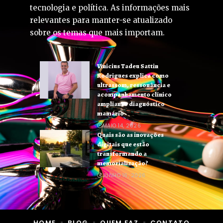
tecnologia e política. As informações mais
relevantes para manter-se atualizado
sobre os temas que mais importam.
Vinicius Tadeu Sattin
Rodrigues explica como
ultrassom, ressonância e
acompanhamento clínico
ampliam o diagnóstico
mamário
MAIO 14, 2026
Quais são as inovações
digitais que estão
transformando a
memorialização?
JUNHO 16, 2026
HOME
BLOG
QUEM FAZ
CONTATO