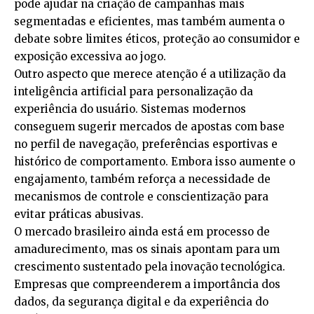
pode ajudar na criação de campanhas mais
segmentadas e eficientes, mas também aumenta o
debate sobre limites éticos, proteção ao consumidor e
exposição excessiva ao jogo.
Outro aspecto que merece atenção é a utilização da
inteligência artificial para personalização da
experiência do usuário. Sistemas modernos
conseguem sugerir mercados de apostas com base
no perfil de navegação, preferências esportivas e
histórico de comportamento. Embora isso aumente o
engajamento, também reforça a necessidade de
mecanismos de controle e conscientização para
evitar práticas abusivas.
O mercado brasileiro ainda está em processo de
amadurecimento, mas os sinais apontam para um
crescimento sustentado pela inovação tecnológica.
Empresas que compreenderem a importância dos
dados, da segurança digital e da experiência do