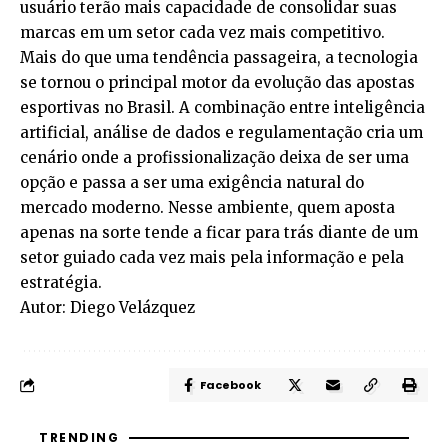
usuário terão mais capacidade de consolidar suas
marcas em um setor cada vez mais competitivo.
Mais do que uma tendência passageira, a tecnologia
se tornou o principal motor da evolução das apostas
esportivas no Brasil. A combinação entre inteligência
artificial, análise de dados e regulamentação cria um
cenário onde a profissionalização deixa de ser uma
opção e passa a ser uma exigência natural do
mercado moderno. Nesse ambiente, quem aposta
apenas na sorte tende a ficar para trás diante de um
setor guiado cada vez mais pela informação e pela
estratégia.
Autor: Diego Velázquez
Facebook
TRENDING