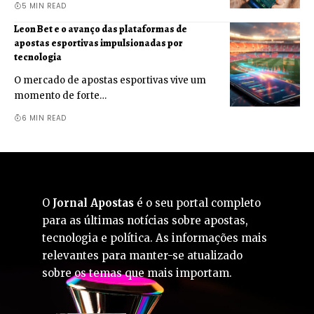
5 MIN READ
Leon Bet e o avanço das plataformas de
apostas esportivas impulsionadas por
tecnologia
O mercado de apostas esportivas vive um
momento de forte…
6 MIN READ
O
Jornal Apostas
é o seu portal completo
para as últimas notícias sobre apostas,
tecnologia e política. As informações mais
relevantes para manter-se atualizado
sobre os temas que mais importam.