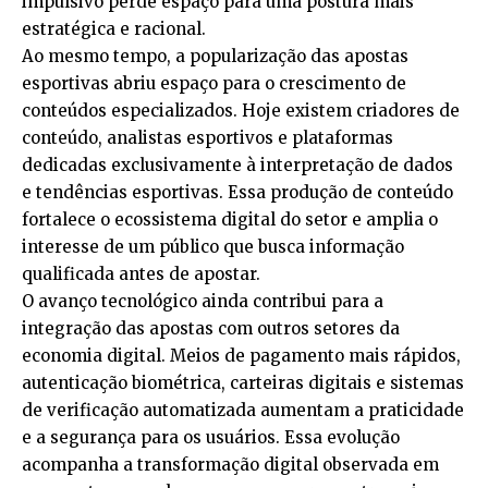
impulsivo perde espaço para uma postura mais
estratégica e racional.
Ao mesmo tempo, a popularização das apostas
esportivas abriu espaço para o crescimento de
conteúdos especializados. Hoje existem criadores de
conteúdo, analistas esportivos e plataformas
dedicadas exclusivamente à interpretação de dados
e tendências esportivas. Essa produção de conteúdo
fortalece o ecossistema digital do setor e amplia o
interesse de um público que busca informação
qualificada antes de apostar.
O avanço tecnológico ainda contribui para a
integração das apostas com outros setores da
economia digital. Meios de pagamento mais rápidos,
autenticação biométrica, carteiras digitais e sistemas
de verificação automatizada aumentam a praticidade
e a segurança para os usuários. Essa evolução
acompanha a transformação digital observada em