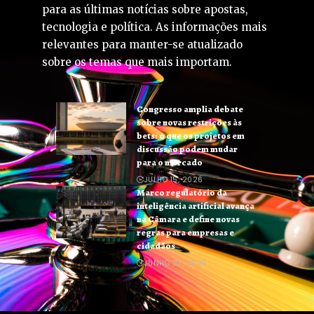
para as últimas notícias sobre apostas,
tecnologia e política. As informações mais
relevantes para manter-se atualizado
sobre os temas que mais importam.
Congresso amplia debate
sobre novas restrições às
bets: o que os projetos em
discussão podem mudar
para o mercado
JULHO 15, 2026
Marco regulatório da
inteligência artificial avança
na Câmara e define novas
regras para empresas e
cidadãos
JUNHO 23, 2026