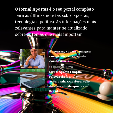
O
Jornal Apostas
é o seu portal completo
para as últimas notícias sobre apostas,
tecnologia e política. As informações mais
relevantes para manter-se atualizado
sobre os temas que mais importam.
Governança como vantagem
competitiva no varejo de
combustíveis
JUNHO 8, 2026
Jornal Apostas amplia
relevância digital e
acompanha transformação
do mercado de apostas no
Brasil
MAIO 22, 2026