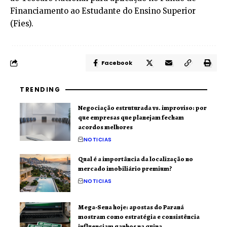
Financiamento ao Estudante do Ensino Superior
(Fies).
Facebook
TRENDING
Negociação estruturada vs. improviso: por
que empresas que planejam fecham
acordos melhores
NOTICIAS
Qual é a importância da localização no
mercado imobiliário premium?
NOTICIAS
Mega-Sena hoje: apostas do Paraná
mostram como estratégia e consistência
influenciam ganhos na quina