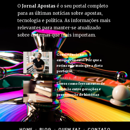
O
Jornal Apostas
é o seu portal completo
para as últimas notícias sobre apostas,
tecnologia e política. As informações mais
relevantes para manter-se atualizado
sobre os temas que mais importam.
Consistência no
emagrecimento: Por que a
rotina vale mais que a dieta
perfeita?
MAIO 6, 2026
Livros como ferramentas de
conexão entre gerações e
preservação de histórias
JULHO 27, 2026
HOME
BLOG
QUEM FAZ
CONTATO