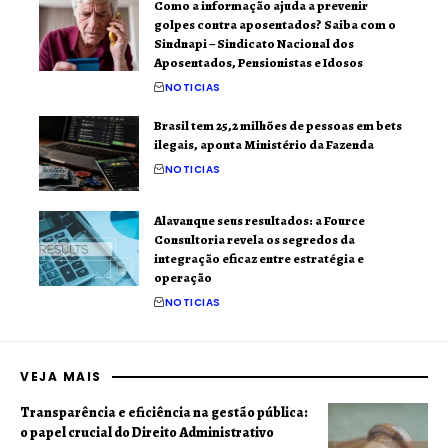
Como a informação ajuda a prevenir
golpes contra aposentados? Saiba com o
Sindnapi – Sindicato Nacional dos
Aposentados, Pensionistas e Idosos
NOTICIAS
Brasil tem 25,2 milhões de pessoas em bets
ilegais, aponta Ministério da Fazenda
NOTICIAS
Alavanque seus resultados: a Fource
Consultoria revela os segredos da
integração eficaz entre estratégia e
operação
NOTICIAS
VEJA MAIS
Transparência e eficiência na gestão pública:
o papel crucial do Direito Administrativo