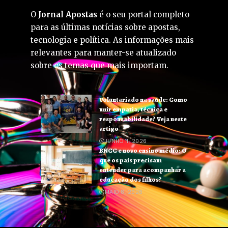
O
Jornal Apostas
é o seu portal completo
para as últimas notícias sobre apostas,
tecnologia e política. As informações mais
relevantes para manter-se atualizado
sobre os temas que mais importam.
Voluntariado na saúde: Como
unir empatia, técnica e
responsabilidade? Veja neste
artigo
JUNHO 11, 2026
BNCC e novo ensino médio: O
que os pais precisam
entender para acompanhar a
educação dos filhos?
MAIO 8, 2026