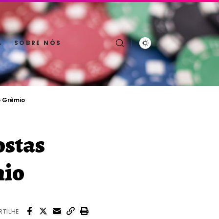
A
SOBRE NÓS
o Grêmio
ostas
mio
TILHE