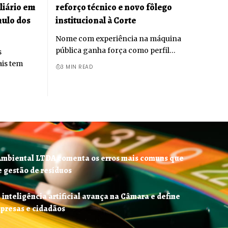
liário em
reforço técnico e novo fôlego
mulo dos
institucional à Corte
Nome com experiência na máquina
pública ganha força como perfil…
s
ais tem
3 MIN READ
Ambiental LTDA comenta os erros mais comuns que
e gestão de resíduos
 inteligência artificial avança na Câmara e define
mpresas e cidadãos