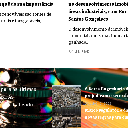
orquê da sua importância
no desenvolvimento imobi
áreas industriais, com Ro
s renováveis são fontes de
Santos Gonçalves
urais e inesgotáveis,…
O desenvolvimento de imóvei
comerciais em zonas industri
ganhado…
4 MIN READ
A Versa Engenharia 
 para as últimas
prejudicam o setor d
ica. As
JULHO 15, 2026
-se atualizado
Marco regulatório da
novas regras para e
JUNHO 23, 2026