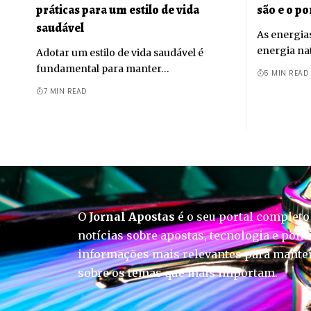
práticas para um estilo de vida
são e o p
saudável
As energia
energia nat
Adotar um estilo de vida saudável é
fundamental para manter…
5 MIN READ
7 MIN READ
O
Jornal Apostas
é o seu portal completo
notícias sobre apostas, tecnologia e polít
informações mais relevantes para manter
sobre os temas que mais importam.