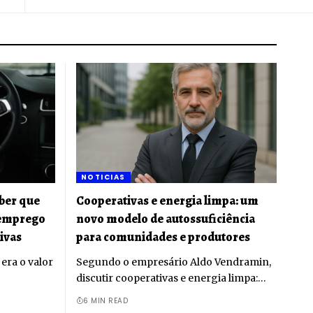
NOTICIAS
uber que
Cooperativas e energia limpa: um
e emprego
novo modelo de autossuficiência
ivas
para comunidades e produtores
era o valor
Segundo o empresário Aldo Vendramin,
discutir cooperativas e energia limpa:…
6 MIN READ