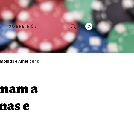
A
SOBRE NÓS
ampinas e Americana
rmam a
nas e