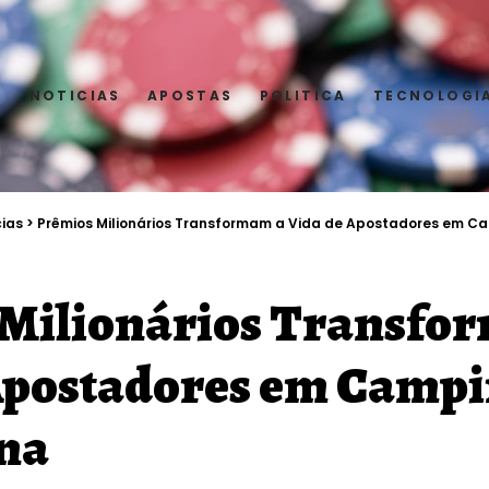
E
NOTICIAS
APOSTAS
POLITICA
TECNOLOGI
cias
>
Prêmios Milionários Transformam a Vida de Apostadores em C
Milionários Transfo
Apostadores em Campi
na