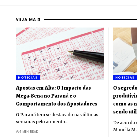
VEJA MAIS
NOTICIAS
NOTICIAS
Apostas em Alta: O Impacto das
O segredo
Mega-Sena no Paraná e o
produtivi
Comportamento dos Apostadores
como as n
sendo uti
O Paraná tem se destacado nas últimas
semanas pelo aumento…
De acordo 
Manella Mar
4 MIN READ