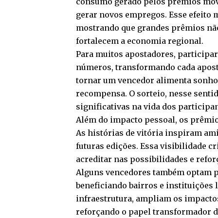
consumo gerado pelos prêmios movim
gerar novos empregos. Esse efeito m
mostrando que grandes prêmios não
fortalecem a economia regional.
Para muitos apostadores, participa
números, transformando cada aposta
tornar um vencedor alimenta sonhos
recompensa. O sorteio, nesse senti
significativas na vida dos participan
Além do impacto pessoal, os prêmi
As histórias de vitória inspiram am
futuras edições. Essa visibilidade c
acreditar nas possibilidades e refo
Alguns vencedores também optam por
beneficiando bairros e instituições 
infraestrutura, ampliam os impacto
reforçando o papel transformador de