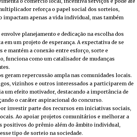
enta o comércio local, incentiva serviços e pode até
ultiplicador reforça o papel social dos sorteios,
 impactam apenas a vida individual, mas também
r envolve planejamento e dedicação na escolha dos
 em um projeto de esperança. A expectativa de se
 e mantém a conexão entre esforço, sorte e
do, funciona como um catalisador de mudanças
tes.
os geram repercussão ampla nas comunidades locais.
igos, vizinhos e outros interessados a participarem de
ria um efeito motivador, destacando a importância de
rçando o caráter aspiracional do concurso.
 investir parte dos recursos em iniciativas sociais,
locais. Ao apoiar projetos comunitários e melhorar a
s positivos do prêmio além do âmbito individual,
sse tipo de sorteio na sociedade.