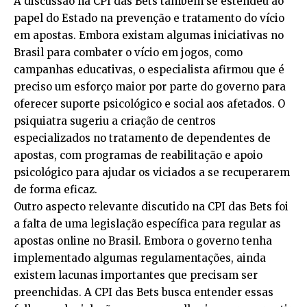
A discussão na CPI das Bets também se estendeu ao
papel do Estado na prevenção e tratamento do vício
em apostas. Embora existam algumas iniciativas no
Brasil para combater o vício em jogos, como
campanhas educativas, o especialista afirmou que é
preciso um esforço maior por parte do governo para
oferecer suporte psicológico e social aos afetados. O
psiquiatra sugeriu a criação de centros
especializados no tratamento de dependentes de
apostas, com programas de reabilitação e apoio
psicológico para ajudar os viciados a se recuperarem
de forma eficaz.
Outro aspecto relevante discutido na CPI das Bets foi
a falta de uma legislação específica para regular as
apostas online no Brasil. Embora o governo tenha
implementado algumas regulamentações, ainda
existem lacunas importantes que precisam ser
preenchidas. A CPI das Bets busca entender essas