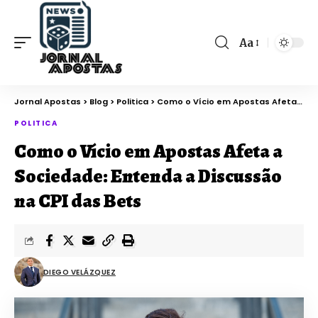
Aa
Jornal Apostas
>
Blog
>
Politica
>
Como o Vício em Apostas Afeta a Sociedade: Entenda a Discussão na CPI das Bets
POLITICA
Como o Vício em Apostas Afeta a
Sociedade: Entenda a Discussão
na CPI das Bets
DIEGO VELÁZQUEZ