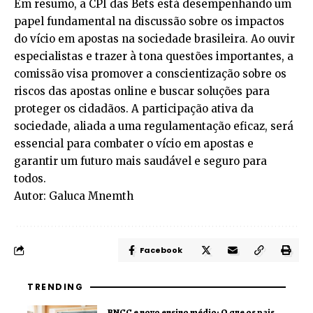
Em resumo, a CPI das Bets está desempenhando um
papel fundamental na discussão sobre os impactos
do vício em apostas na sociedade brasileira. Ao ouvir
especialistas e trazer à tona questões importantes, a
comissão visa promover a conscientização sobre os
riscos das apostas online e buscar soluções para
proteger os cidadãos. A participação ativa da
sociedade, aliada a uma regulamentação eficaz, será
essencial para combater o vício em apostas e
garantir um futuro mais saudável e seguro para
todos.
Autor: Galuca Mnemth
Facebook
TRENDING
BNCC e novo ensino médio: O que os pais