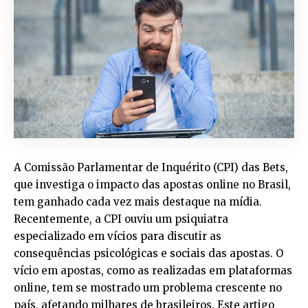
A Comissão Parlamentar de Inquérito (CPI) das Bets,
que investiga o impacto das apostas online no Brasil,
tem ganhado cada vez mais destaque na mídia.
Recentemente, a CPI ouviu um psiquiatra
especializado em vícios para discutir as
consequências psicológicas e sociais das apostas. O
vício em apostas, como as realizadas em plataformas
online, tem se mostrado um problema crescente no
país, afetando milhares de brasileiros. Este artigo