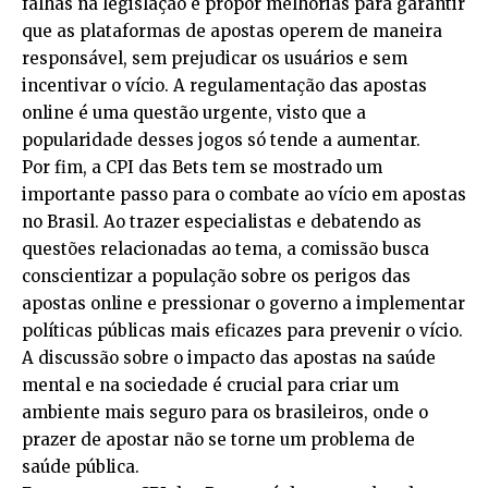
falhas na legislação e propor melhorias para garantir
que as plataformas de apostas operem de maneira
responsável, sem prejudicar os usuários e sem
incentivar o vício. A regulamentação das apostas
online é uma questão urgente, visto que a
popularidade desses jogos só tende a aumentar.
Por fim, a CPI das Bets tem se mostrado um
importante passo para o combate ao vício em apostas
no Brasil. Ao trazer especialistas e debatendo as
questões relacionadas ao tema, a comissão busca
conscientizar a população sobre os perigos das
apostas online e pressionar o governo a implementar
políticas públicas mais eficazes para prevenir o vício.
A discussão sobre o impacto das apostas na saúde
mental e na sociedade é crucial para criar um
ambiente mais seguro para os brasileiros, onde o
prazer de apostar não se torne um problema de
saúde pública.