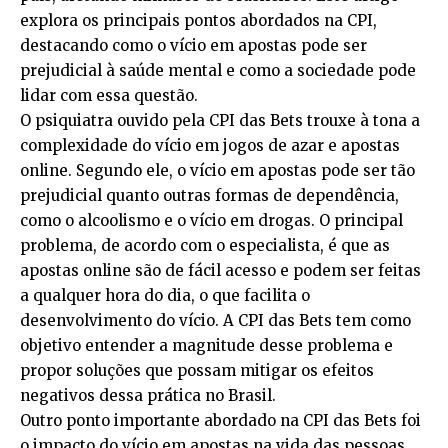
explora os principais pontos abordados na CPI,
destacando como o vício em apostas pode ser
prejudicial à saúde mental e como a sociedade pode
lidar com essa questão.
O psiquiatra ouvido pela CPI das Bets trouxe à tona a
complexidade do vício em jogos de azar e apostas
online. Segundo ele, o vício em apostas pode ser tão
prejudicial quanto outras formas de dependência,
como o alcoolismo e o vício em drogas. O principal
problema, de acordo com o especialista, é que as
apostas online são de fácil acesso e podem ser feitas
a qualquer hora do dia, o que facilita o
desenvolvimento do vício. A CPI das Bets tem como
objetivo entender a magnitude desse problema e
propor soluções que possam mitigar os efeitos
negativos dessa prática no Brasil.
Outro ponto importante abordado na CPI das Bets foi
o impacto do vício em apostas na vida das pessoas,