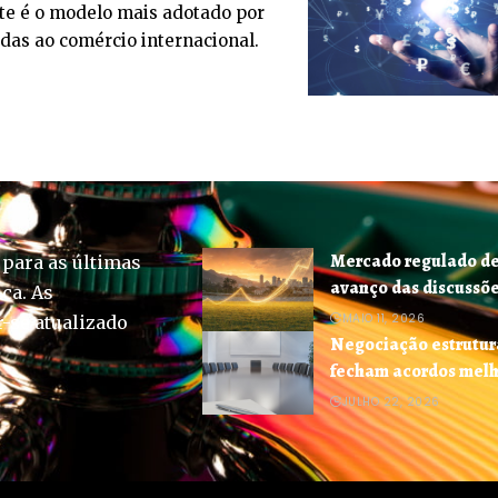
te é o modelo mais adotado por
das ao comércio internacional.
Mercado regulado de
 para as últimas
avanço das discussõ
ica. As
MAIO 11, 2026
-se atualizado
Negociação estrutur
fecham acordos mel
JULHO 22, 2026