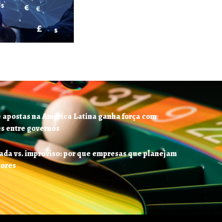
 apostas na América Latina ganha força com
es entre governos
ada vs. improviso: por que empresas que planejam
hores