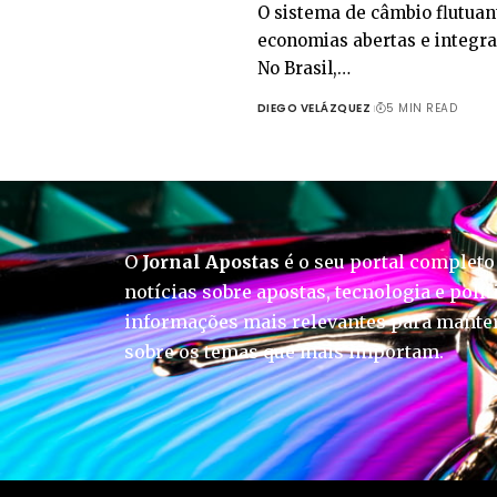
O sistema de câmbio flutuan
economias abertas e integra
No Brasil,…
DIEGO VELÁZQUEZ
5 MIN READ
O
Jornal Apostas
é o seu portal completo
notícias sobre apostas, tecnologia e polít
informações mais relevantes para manter
sobre os temas que mais importam.