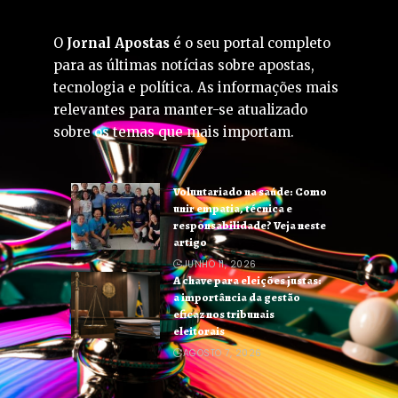
O
Jornal Apostas
é o seu portal completo
para as últimas notícias sobre apostas,
tecnologia e política. As informações mais
relevantes para manter-se atualizado
sobre os temas que mais importam.
Voluntariado na saúde: Como
unir empatia, técnica e
responsabilidade? Veja neste
artigo
JUNHO 11, 2026
A chave para eleições justas:
a importância da gestão
eficaz nos tribunais
eleitorais
AGOSTO 7, 2026