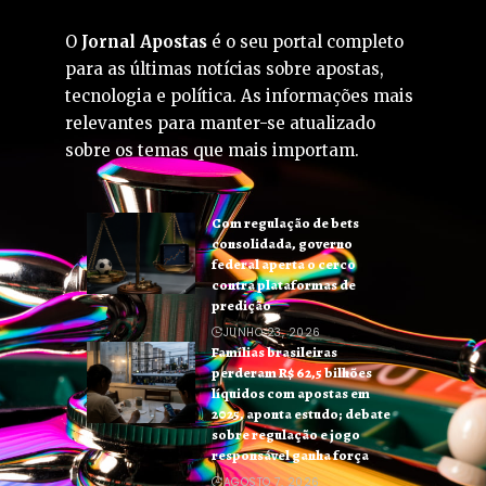
O
Jornal Apostas
é o seu portal completo
para as últimas notícias sobre apostas,
tecnologia e política. As informações mais
relevantes para manter-se atualizado
sobre os temas que mais importam.
Com regulação de bets
consolidada, governo
federal aperta o cerco
contra plataformas de
predição
JUNHO 23, 2026
Famílias brasileiras
perderam R$ 62,5 bilhões
líquidos com apostas em
2025, aponta estudo; debate
sobre regulação e jogo
responsável ganha força
AGOSTO 7, 2026