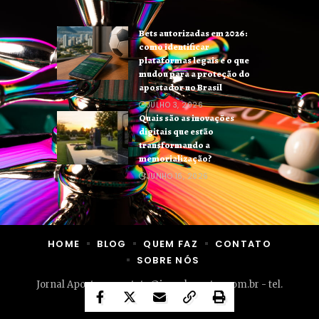
Bets autorizadas em 2026:
como identificar
plataformas legais e o que
mudou para a proteção do
apostador no Brasil
JULHO 3, 2026
Quais são as inovações
digitais que estão
transformando a
memorialização?
JUNHO 16, 2026
HOME
BLOG
QUEM FAZ
CONTATO
SOBRE NÓS
Jornal Apostas -
contato@jornalapostas.com.br
- tel.
(11)91754-6532