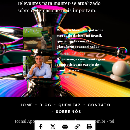
relevantes para manter-se atualizado
sobre os temas que mais importam.
Copa do Mundo impulsiona
mercado de bets no Brasil,
que já conta com 187
plataformas autorizadas
JUNHO 23, 2026
Governança como vantagem
competitiva no varejo de
combustíveis
JUNHO 8, 2026
HOME
BLOG
QUEM FAZ
CONTATO
SOBRE NÓS
Jornal Apostas -
contato@jornalapostas.com.br
- tel.
(11)91754-6532