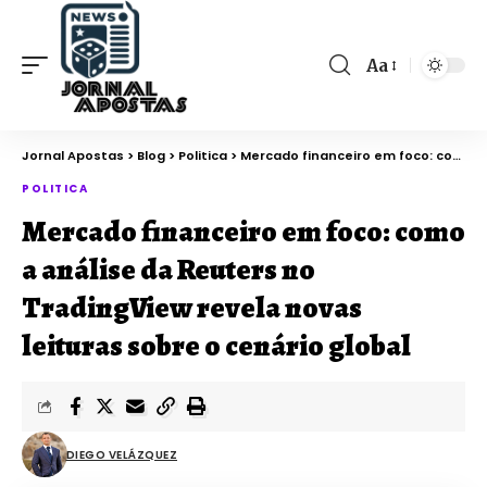
Aa
Jornal Apostas
>
Blog
>
Politica
>
Mercado financeiro em foco: como a análise da Reuters no TradingView revela novas leituras sobre o cenário global
POLITICA
Mercado financeiro em foco: como
a análise da Reuters no
TradingView revela novas
leituras sobre o cenário global
DIEGO VELÁZQUEZ