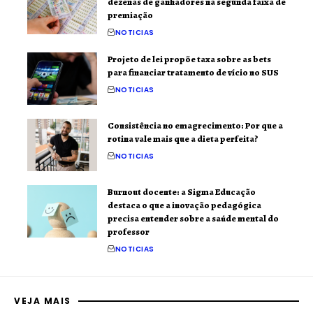
dezenas de ganhadores na segunda faixa de
premiação
NOTICIAS
Projeto de lei propõe taxa sobre as bets
para financiar tratamento de vício no SUS
NOTICIAS
Consistência no emagrecimento: Por que a
rotina vale mais que a dieta perfeita?
NOTICIAS
Burnout docente: a Sigma Educação
destaca o que a inovação pedagógica
precisa entender sobre a saúde mental do
professor
NOTICIAS
VEJA MAIS