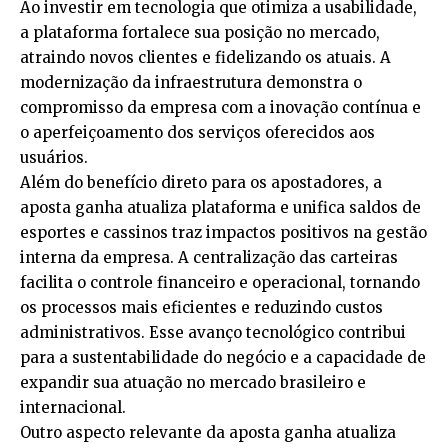
Ao investir em tecnologia que otimiza a usabilidade,
a plataforma fortalece sua posição no mercado,
atraindo novos clientes e fidelizando os atuais. A
modernização da infraestrutura demonstra o
compromisso da empresa com a inovação contínua e
o aperfeiçoamento dos serviços oferecidos aos
usuários.
Além do benefício direto para os apostadores, a
aposta ganha atualiza plataforma e unifica saldos de
esportes e cassinos traz impactos positivos na gestão
interna da empresa. A centralização das carteiras
facilita o controle financeiro e operacional, tornando
os processos mais eficientes e reduzindo custos
administrativos. Esse avanço tecnológico contribui
para a sustentabilidade do negócio e a capacidade de
expandir sua atuação no mercado brasileiro e
internacional.
Outro aspecto relevante da aposta ganha atualiza