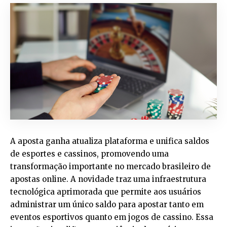
A aposta ganha atualiza plataforma e unifica saldos
de esportes e cassinos, promovendo uma
transformação importante no mercado brasileiro de
apostas online. A novidade traz uma infraestrutura
tecnológica aprimorada que permite aos usuários
administrar um único saldo para apostar tanto em
eventos esportivos quanto em jogos de cassino. Essa